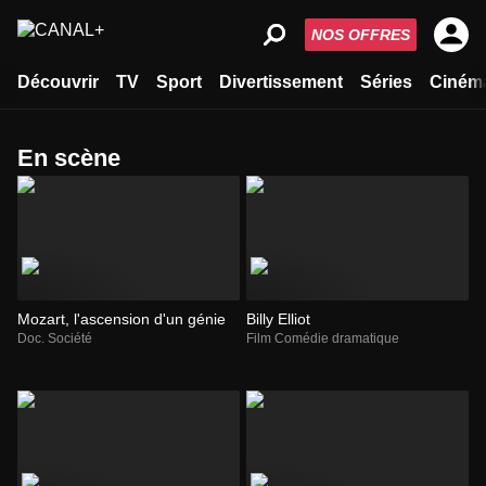
NOS OFFRES
Découvrir
TV
Sport
Divertissement
Séries
Ciném
en scène
Mozart, l'ascension d'un génie
Billy Elliot
Doc. Société
Film Comédie dramatique