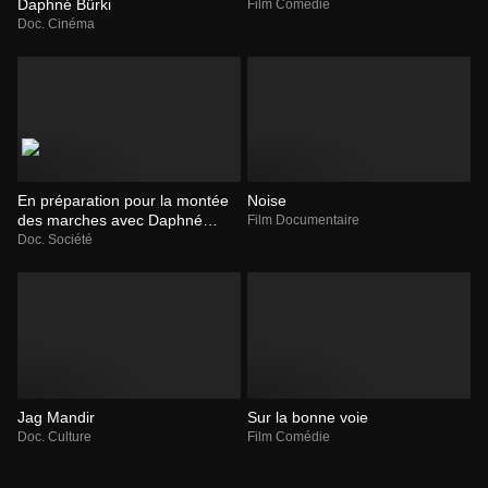
Daphné Bürki
Film Comédie
Doc. Cinéma
En préparation pour la montée
Noise
des marches avec Daphné
Film Documentaire
Bürki et Paul Duchemin
Doc. Société
Jag Mandir
Sur la bonne voie
Doc. Culture
Film Comédie