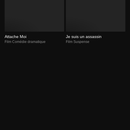
Attache Moi
Je suis un assassin
Film Comédie dramatique
Film Suspense