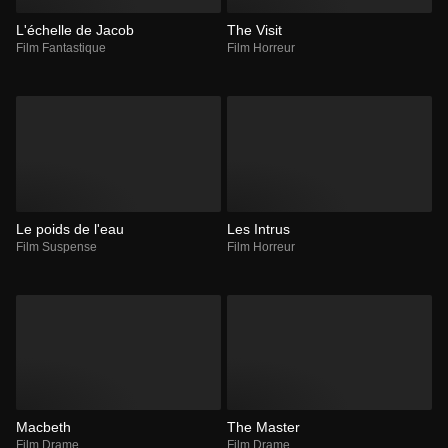
L'échelle de Jacob
The Visit
Film Fantastique
Film Horreur
Le poids de l'eau
Les Intrus
Film Suspense
Film Horreur
Macbeth
The Master
Film Drame
Film Drame