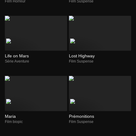
Film Horreur
Film Suspense
Life on Mars
Lost Highway
Série Aventure
Film Suspense
Maria
Prémonitions
Film biopic
Film Suspense