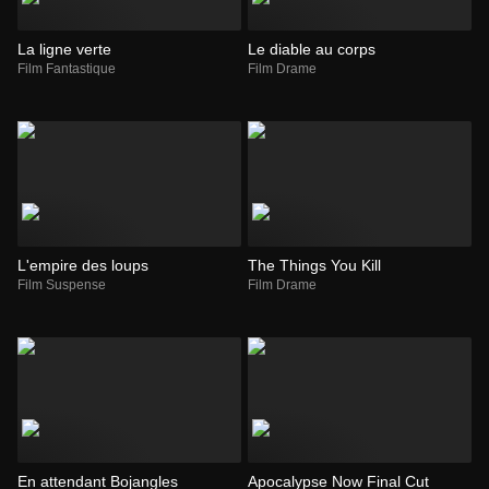
La ligne verte
Le diable au corps
Film Fantastique
Film Drame
L'empire des loups
The Things You Kill
Film Suspense
Film Drame
En attendant Bojangles
Apocalypse Now Final Cut