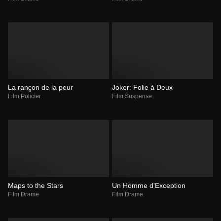
La rançon de la peur
Joker: Folie à Deux
Film Policier
Film Suspense
Maps to the Stars
Un Homme d'Exception
Film Drame
Film Drame