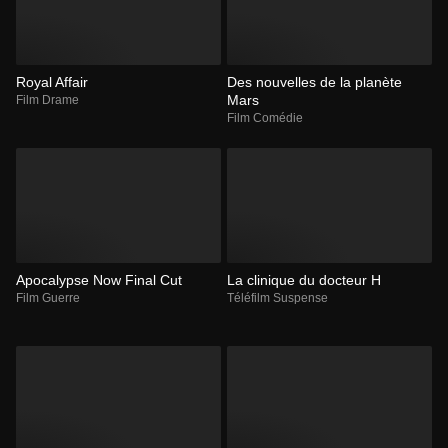
Royal Affair
Des nouvelles de la planète
Mars
Film Drame
Film Comédie
Apocalypse Now Final Cut
La clinique du docteur H
Film Guerre
Téléfilm Suspense