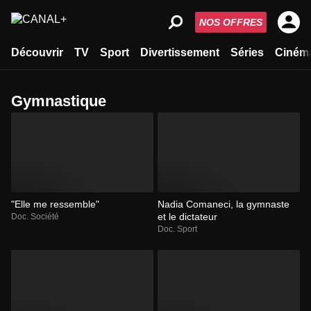
NOS OFFRES
Découvrir
TV
Sport
Divertissement
Séries
Ciném
gymnastique
"Elle me ressemble"
Nadia Comaneci, la gymnaste
et le dictateur
Doc. Société
Doc. Sport