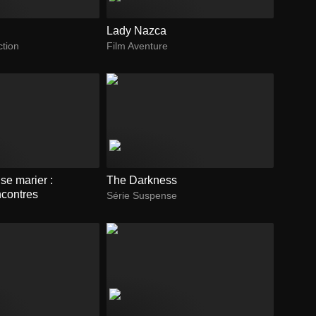
Lady Nazca
ction
Film Aventure
 se marier :
The Darkness
ncontres
Série Suspense