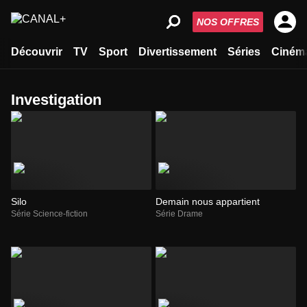
NOS OFFRES
Découvrir
TV
Sport
Divertissement
Séries
Ciném
investigation
Silo
Demain nous appartient
Série Science-fiction
Série Drame