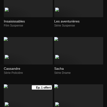
Insaisissables
Les aventurières
Film Suspense
Série Suspense
Cassandre
Sacha
Série Policière
Série Drame
Ép. 1 offert