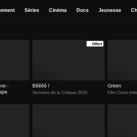
sement
Séries
Cinéma
Docs
Jeunesse
Ch
Offert
ne -
Bêêêê !
Green
cape
Semaine de la Critique 2025
Film Court mé