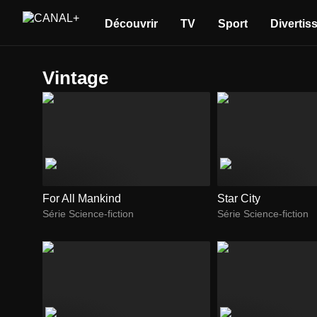
Découvrir
TV
Sport
Divertis
vintage
For All Mankind
Star City
Série Science-fiction
Série Science-fiction