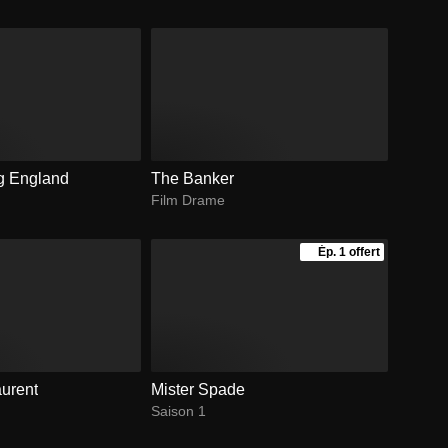
g England
The Banker
Film Drame
Ép. 1 offert
aurent
Mister Spade
Saison 1