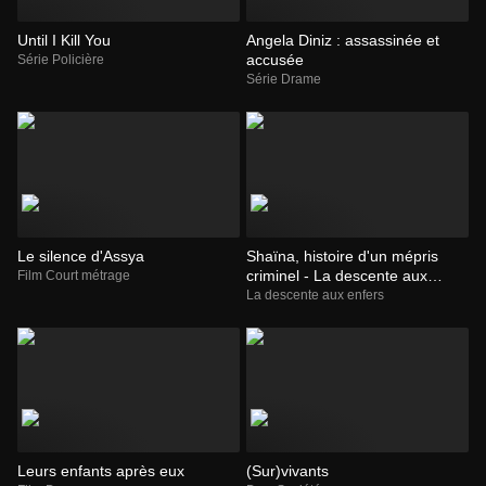
Until I Kill You
Angela Diniz : assassinée et
accusée
Série Policière
Série Drame
Le silence d'Assya
Shaïna, histoire d'un mépris
criminel - La descente aux
Film Court métrage
enfers
La descente aux enfers
Leurs enfants après eux
(Sur)vivants