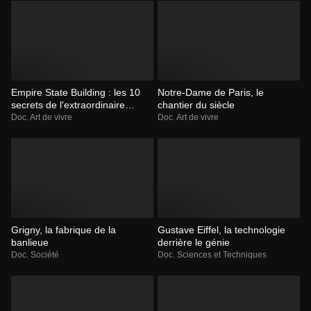
Empire State Building : les 10
Notre-Dame de Paris, le
secrets de l'extraordinaire
chantier du siècle
gratte-ciel
Doc. Art de vivre
Doc. Art de vivre
Grigny, la fabrique de la
Gustave Eiffel, la technologie
banlieue
derrière le génie
Doc. Société
Doc. Sciences et Techniques