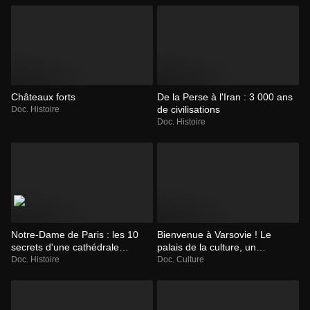
Châteaux forts
De la Perse à l'Iran : 3 000 ans
de civilisations
Doc. Histoire
Doc. Histoire
Notre-Dame de Paris : les 10
Bienvenue à Varsovie ! Le
secrets d'une cathédrale
palais de la culture, un
mythique
monument mal-aimé
Doc. Histoire
Doc. Culture