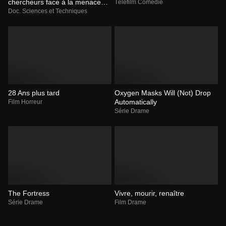
chercheurs face à la menace
Téléfilm Comédie
mondiale des virus et des
Doc. Sciences et Techniques
bactéries
28 Ans plus tard
Oxygen Masks Will (Not) Drop
Automatically
Film Horreur
Série Drame
The Fortress
Vivre, mourir, renaître
Série Drame
Film Drame