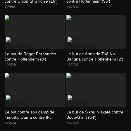
contre Union St Gilloise (16')
contre Hoffenheim (95')
Divers
Football
Le but de Roger Fernandes
Le but de Armindo Tué Na
contre Hoffenheim (8')
Bangna contre Hoffenheim (2')
Football
Football
Le but contre son camp de
Le but de Sikou Niakaté contre
Timothy Ouma contre IF
Bodo/Glimt (64')
Elfsborg (66')
Football
Football