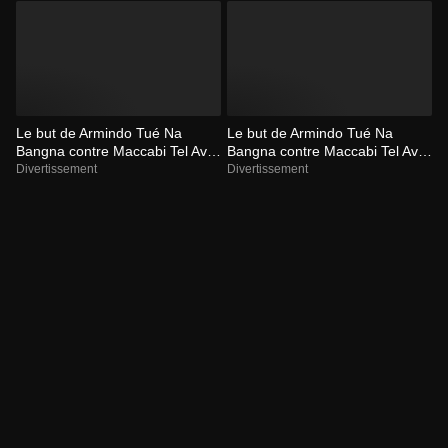
Le but de Armindo Tué Na
Le but de Armindo Tué Na
Bangna contre Maccabi Tel Aviv
Bangna contre Maccabi Tel Aviv
(95')
(88')
Divertissement
Divertissement