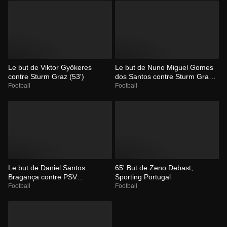
Le but de Viktor Gyökeres
Le but de Nuno Miguel Gomes
contre Sturm Graz (53')
dos Santos contre Sturm Graz
(23')
Football
Football
Le but de Daniel Santos
65' But de Zeno Debast,
Bragança contre PSV
Sporting Portugal
Eindhoven (84')
Football
Football