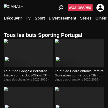
NOS OFFRES
Découvrir
TV
Sport
Divertissement
Séries
Ciném
Tous les buts Sporting Portugal
Le but de Gonçalo Bernardo
Le but de Pedro António Pereira
Inácio contre Bodø/Glimt (34')
Gonçalves contre Bodø/Glimt
(61')
Ligue des champions 2025-2026 -
Ligue des champions 2025-2026 -