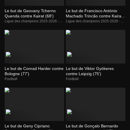
Le but de Geovany Tcherno
Le but de Francisco António
Quenda contre Kairat (68')
Machado Trincão contre Kairat
(65')
Ligue des champions 2025-2026 - ...
Ligue des champions 2025-2026 - ...
Le but de Conrad Harder contre
Le but de Viktor Gyökeres
Bologne (77')
contre Leipzig (75')
Football
Football
Le but de Geny Cipriano
Le but de Gonçalo Bernardo