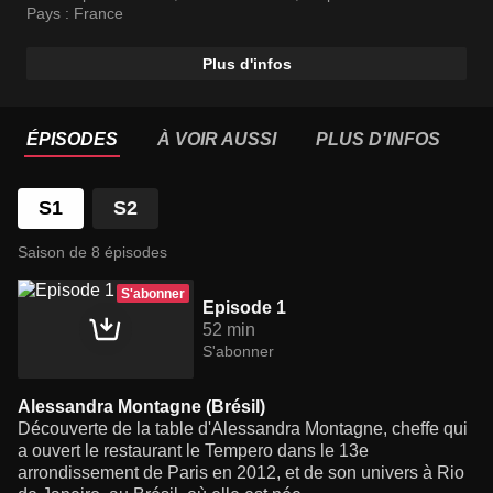
l’influence de leurs origines géographiques.
Pays :
France
Plus d'infos
ÉPISODES
À VOIR AUSSI
PLUS D'INFOS
S1
S2
Saison de 8 épisodes
S'abonner
Episode 1
52 min
S'abonner
Alessandra Montagne (Brésil)
Découverte de la table d'Alessandra Montagne, cheffe qui
a ouvert le restaurant le Tempero dans le 13e
arrondissement de Paris en 2012, et de son univers à Rio