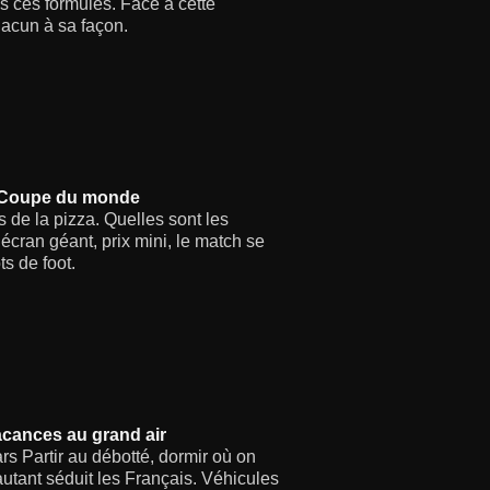
s ces formules. Face à cette
acun à sa façon.
 la Coupe du monde
 de la pizza. Quelles sont les
 écran géant, prix mini, le match se
ts de foot.
acances au grand air
s Partir au débotté, dormir où on
utant séduit les Français. Véhicules