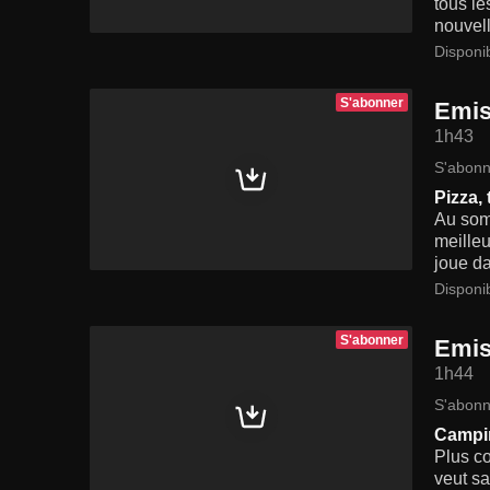
tous le
nouvel
Disponi
S'abonner
Emis
1h43
S'abonn
Pizza,
Au somm
meilleu
joue da
Disponi
S'abonner
Emis
1h44
S'abonn
Campin
Plus co
veut sa