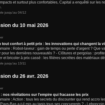
mpacts et surtout plus confortables, Capital a enquêté sur les n
.
ble jusqu'au 04/12
sion du 10 mai 2026
er
tout confort à petit prix : les innovations qui changent la vi
aire : Robot-laveur : gain de temps ou perte d'argent ? Que val
 pour les dernières nouveautés ? - Clôtures et pergolas : profitez
 et bricoler à prix cassé : les filières secrètes des matériaux d
ble jusqu'au 13/11
sion du 26 avr. 2026
er
: nos révélations sur l'empire qui fracasse les prix
aire : Action : tous les secrets du discounter qui rend accro l
Pays-Bas a-t-il mis au tapis tous ses concurrents ? - Leboncoi