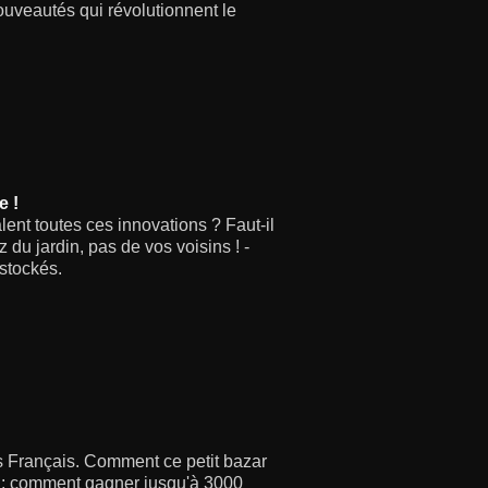
ouveautés qui révolutionnent le
e !
ent toutes ces innovations ? Faut-il
 du jardin, pas de vos voisins ! -
éstockés.
es Français. Comment ce petit bazar
n : comment gagner jusqu'à 3000