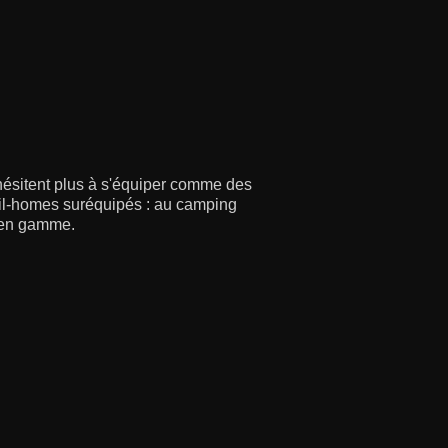
'hésitent plus à s'équiper comme des
obil-homes suréquipés : au camping
e en gamme.