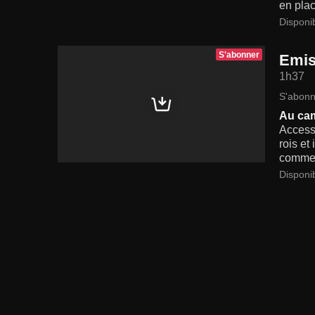
en plac
Disponi
S'abonner
Emis
1h37
S'abonn
Au cam
Accesso
rois et
comme à
Disponi