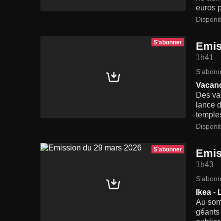
euros 
Disponi
S'abonner
Emis
1h41
S'abonn
Vacanc
Des vac
lance d
temples
Disponi
S'abonner
Emis
1h43
S'abonn
Ikea - 
Au som
géants 