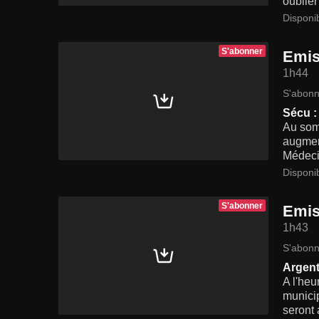
oublier
Disponi
S'abonner
Emis
1h44
S'abonn
Sécu :
Au somm
augment
Médecin
Disponi
S'abonner
Emis
1h43
S'abonn
Argent
A l'heu
municip
seront 