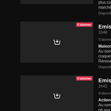
plus co
marché
Disponi
S'abonner
Emis
1h46
S'abonn
Maison 
Au somm
craquer
Rénover
Disponi
S'abonner
Emis
1h42
S'abonn
Action 
Au somm
né aux 