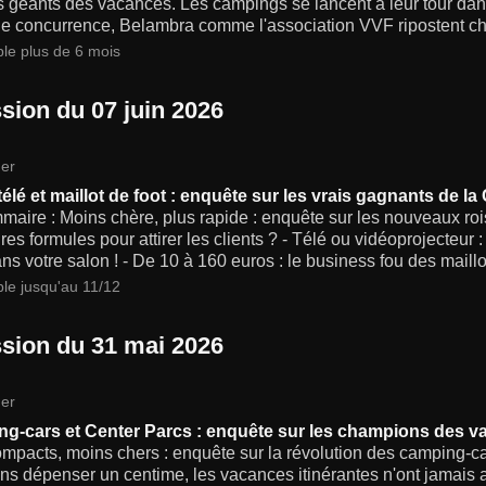
s géants des vacances. Les campings se lancent à leur tour dan
le concurrence, Belambra comme l'association VVF ripostent ch
ble plus de 6 mois
sion du 07 juin 2026
er
 télé et maillot de foot : enquête sur les vrais gagnants de
aire : Moins chère, plus rapide : enquête sur les nouveaux rois
res formules pour attirer les clients ? - Télé ou vidéoprojecteur :
ns votre salon ! - De 10 à 160 euros : le business fou des maillo
ble jusqu'au 11/12
sion du 31 mai 2026
er
g-cars et Center Parcs : enquête sur les champions des v
mpacts, moins chers : enquête sur la révolution des camping-car
ns dépenser un centime, les vacances itinérantes n'ont jamais a