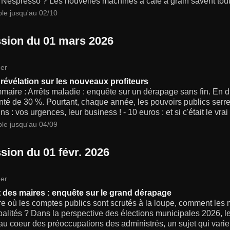
 Nespresso ? Les nouvelles machines à café à grain savent tout 
ble jusqu'au 02/10
sion du 01 mars 2026
er
 révélation sur les nouveaux profiteurs
aire : Arrêts maladie : enquête sur un dérapage sans fin. En di
é de 30 %. Pourtant, chaque année, les pouvoirs publics serren
s : vos urgences, leur business ! - 10 euros : et si c'était le vrai
ble jusqu'au 04/09
sion du 01 févr. 2026
er
 des maires : enquête sur le grand dérapage
re où les comptes publics sont scrutés à la loupe, comment les 
alités ? Dans la perspective des élections municipales 2026, 
au coeur des préoccupations des administrés, un sujet qui varie 