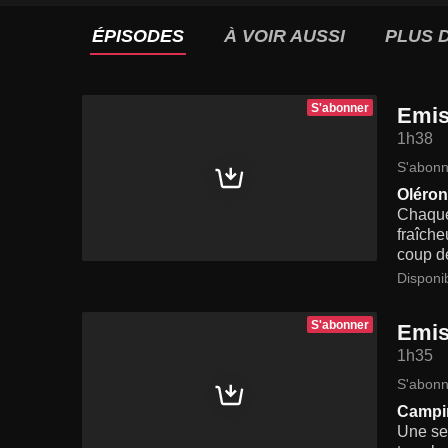
ÉPISODES
À VOIR AUSSI
PLUS D
S'abonner
Emis
1h38
S'abonn
Oléron,
Chaque 
fraîche
coup de
Disponi
S'abonner
Emis
1h35
S'abonn
Campin
Une sem