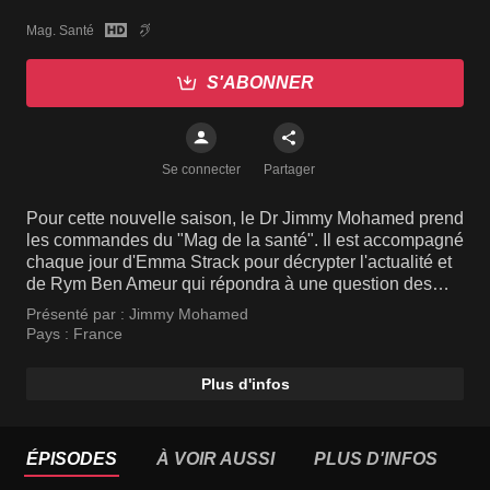
Mag. Santé
S'ABONNER
Se connecter
Partager
Pour cette nouvelle saison, le Dr Jimmy Mohamed prend
les commandes du "Mag de la santé". Il est accompagné
chaque jour d'Emma Strack pour décrypter l'actualité et
de Rym Ben Ameur qui répondra à une question des
téléspectateurs. Parler de santé sans tabou et dans la
Présenté par :
Jimmy Mohamed
bonne humeur reste la colonne vertébrale de l'émission.
Pays :
France
Cette nouvelle version est aussi l'occasion d'accueillir
de nouveaux visages.
Plus d'infos
ÉPISODES
À VOIR AUSSI
PLUS D'INFOS