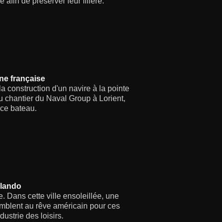
 afin de préserver leur filière.
ne française
la construction d'un navire à la pointe
du chantier du Naval Group à Lorient,
 ce bateau.
rlando
e. Dans cette ville ensoleillée, une
emblent au rêve américain pour ces
ustrie des loisirs.