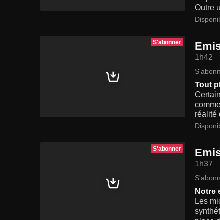
Outre u
Disponi
S'abonner
Emis
1h42
S'abonn
Tout p
Certain
comme l
réalité
Disponi
S'abonner
Emis
1h37
S'abonn
Notre 
Les mic
synthét