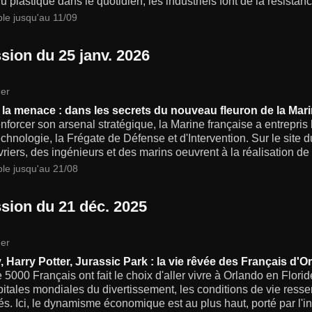
u plastique dans le quotidien, les industriels font de la résistance
ble jusqu'au 11/09
sion du 25 janv. 2026
er
 la menace : dans les secrets du nouveau fleuron de la Mari
nforcer son arsenal stratégique, la Marine française a entrepris 
echnologie, la Frégate de Défense et d'Intervention. Sur le site 
riers, des ingénieurs et des marins oeuvrent à la réalisation de
ble jusqu'au 21/08
sion du 21 déc. 2025
er
, Harry Potter, Jurassic Park : la vie rêvée des Français d'O
 5000 Français ont fait le choix d'aller vivre à Orlando en Florid
itales mondiales du divertissement, les conditions de vie ress
és. Ici, le dynamisme économique est au plus haut, porté par l'ind