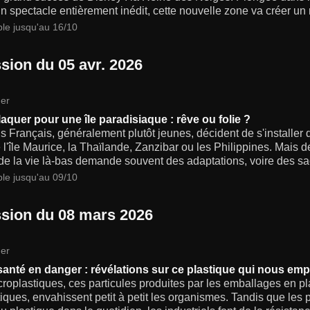
n spectacle entièrement inédit, cette nouvelle zone va créer un m
ble jusqu'au 16/10
sion du 05 avr. 2026
er
laquer pour une île paradisiaque : rêve ou folie ?
s Français, généralement plutôt jeunes, décident de s'installer
'île Maurice, la Thaïlande, Zanzibar ou les Philippines. Mais de
 de la vie là-bas demande souvent des adaptations, voire des sac
ble jusqu'au 09/10
sion du 08 mars 2026
er
santé en danger : révélations sur ce plastique qui nous em
roplastiques, ces particules produites par les emballages en p
iques, envahissent petit à petit les organismes. Tandis que les p