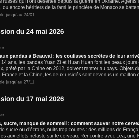
s russes qui l'ont désertée depuis la guerre en Ukraine. Agents
, ou encore héritiers de la famille princière de Monaco se batten
ble jusqu'au 24/01
sion du 24 mai 2026
er
ux pandas à Beauval : les coulisses secrètes de leur arriv
 14 ans, les pandas Yuan Zi et Huan Huan font les beaux jours
, prêté par la Chine en 2012, doivent rentrer au pays. Objets d
a France et la Chine, les deux ursidés sont devenus un maillon d
ble jusqu'au 27/11
sion du 17 mai 2026
er
, sucre, manque de sommeil : comment sauver notre cerve
e sucre ou d'écrans, nuits trop courtes : des millions de Franç
es aux effets néfaste sur le cerveau. Rencontre avec Léa, une l