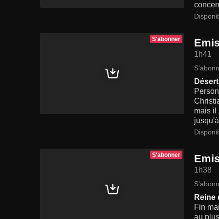
concent
Disponi
S'abonner
Emis
1h41
S'abonn
Désert
Personn
Christi
mais il
jusqu'
Disponi
S'abonner
Emis
1h38
S'abonn
Reine 
Fin mar
au plus