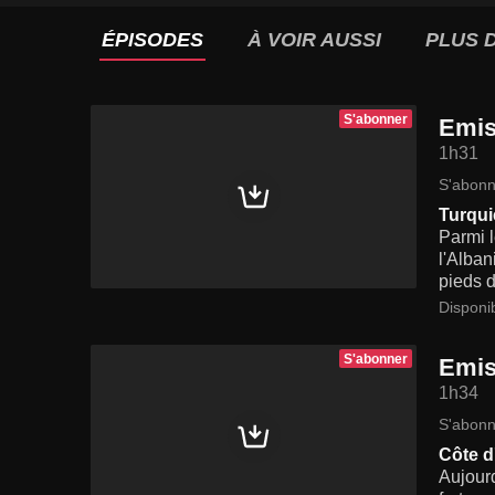
ÉPISODES
À VOIR AUSSI
PLUS D
S'abonner
Emis
1h31
S'abonn
Turqui
Parmi l
l'Alban
pieds d
Disponi
S'abonner
Emis
1h34
S'abonn
Côte d'
Aujourd