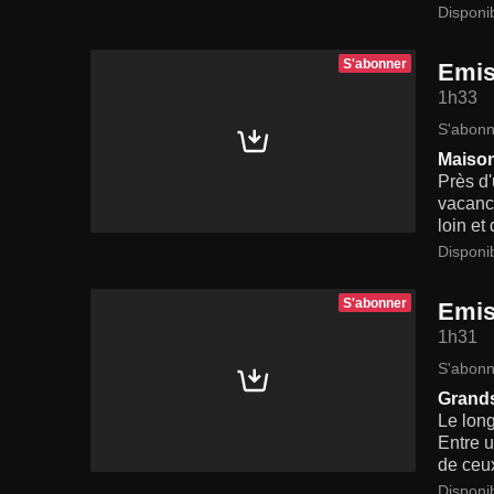
Disponi
S'abonner
Emis
1h33
S'abonn
Maison
Près d'
vacance
loin et
Disponi
S'abonner
Emis
1h31
S'abonn
Grands
Le long
Entre u
de ceux
Disponi