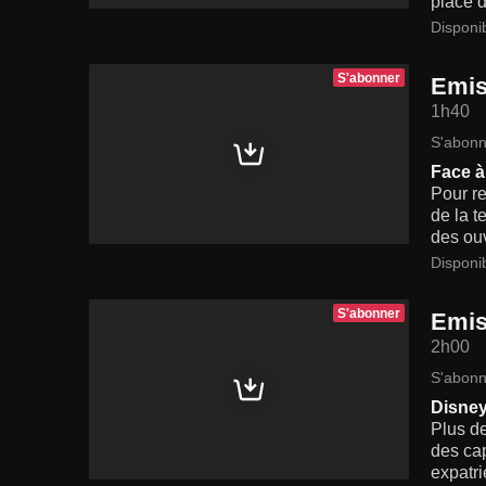
place d
Disponi
S'abonner
Emis
1h40
S'abonn
Face à
Pour re
de la t
des ouv
Disponi
S'abonner
Emis
2h00
S'abonn
Disney
Plus de
des cap
expatri