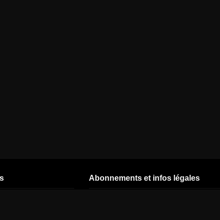
s
Abonnements et infos légales
CSTAR
Nos offres
Start by CANAL
CNEWS
Offres - 26 ans
TNT CANAL