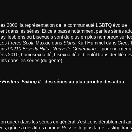
nées 2000, la représentation de la communauté LGBTQ évolue
nt dans les séries. Et cela passe notamment par les séries ad
y, lesbiens ou bisexuels sont de plus en plus nombreux sur le
Les Frères Scott
, Maxxie dans
Skins
, Kurt Hummel dans
Glee
, 
dans
90210 Beverly Hills : Nouvelle Génération
… pour ne citer q
es 2010, homosexualité, bisexualité et bientôt transidentité de
nts dans les séries (du genre).
 Fosters
,
Faking It
: des séries au plus proche des ados
ion queer dans les séries en général s’est considérablement am
ées, grâce à des titres comme
Pose
et le plus large casting tran