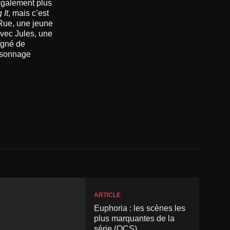
également plus
 It
, mais c’est
Rue, une jeune
avec Jules, une
igné de
ersonnage
ARTICLE
Euphoria : les scènes les
plus marquantes de la
série (OCS)