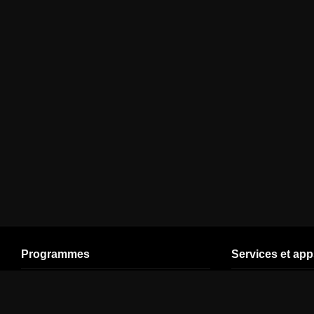
Programmes
Services et app
Cinéma
En direct (V5)
Plan de site
Séries
Ligue 1
Espace Client