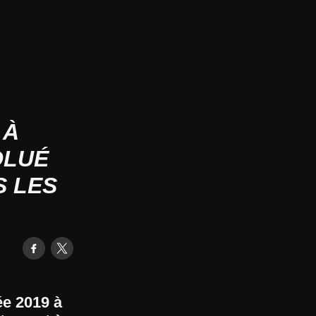
 À
OLUÉ
S LES
ée 2019 à