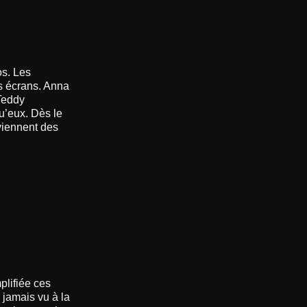
os. Les
s écrans. Anna
Teddy
u’eux. Dès le
viennent des
plifiée ces
s jamais vu à la