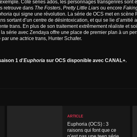
r exemple. Côté séries ados, les personnages transgenres sont 
es retrouve dans
The Fosters
,
Pretty Little Liars
ou encore
Faking
horia
qui signe une révolution. La série de OCS met en scène 
s sortant d’un centre de désintoxication, et qui se lie d’amitié 
nte trans. En plus de son traitement extrêmement réaliste et so
 la série avec Zendaya offre une place de premier plan à un p
é par une actrice trans, Hunter Schafer.
saison 1 d'
Euphoria
sur OCS disponible avec CANAL+.
ARTICLE
Euphoria (OCS) : 3
raisons qui font que ce
n’est pas une teen série