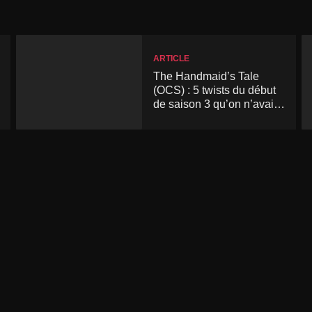
ARTICLE
The Handmaid’s Tale
(OCS) : 5 twists du début
de saison 3 qu’on n’avait
pas vu venir