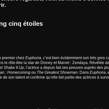
ir.
ng cinq étoiles
en premier chez
Euphoria
, c’est bien évidemment son très gros c
 le rôle-titre la star de Disney et Marvel : Zendaya. Révélée da
el
Shake It Up
, l’actrice a depuis fait ses preuves auprès des pl
Man : Homecoming
ou
The Greatest Showman
. Dans
Euphoria
, 
e de son talent et confirme qu’elle fait partie des actrices à surv