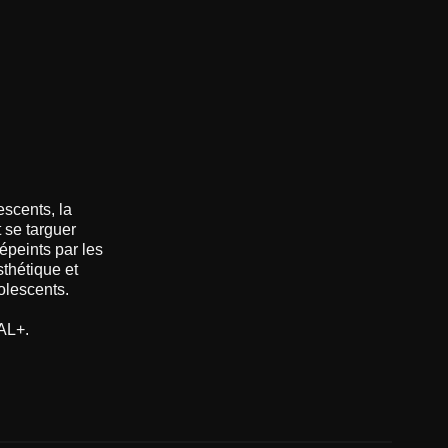
escents, la
 se targuer
épeints par les
sthétique et
olescents.
AL+.