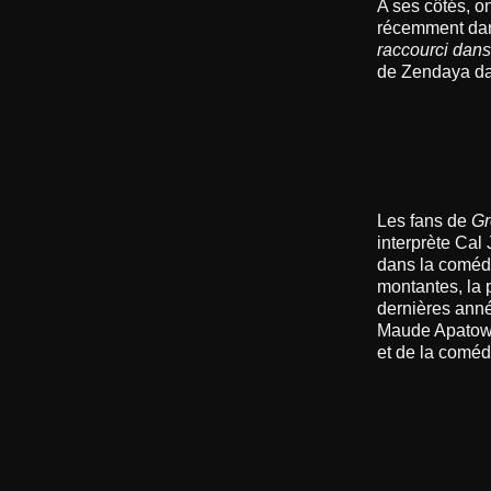
A ses côtés, o
récemment d
raccourci dans
de Zendaya d
Les fans de
Gr
interprète Cal
dans la coméd
montantes, la 
dernières ann
Maude Apato
et de la comé