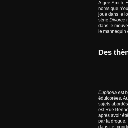
Algee Smith, H
noms que n’ou
joué dans le 
série
Divorce
m
dans le mouv
le mannequin e
Des thè
Euphoria
est b
édulcorées. Au
sujets abordés
est Rue Bennet
après avoir ét
par la drogue, 
dans ce monde 