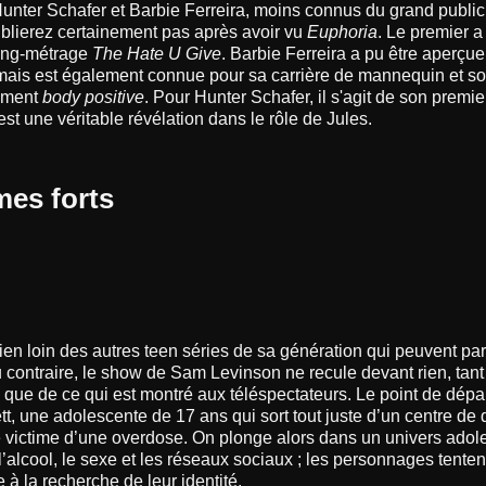
unter Schafer et Barbie Ferreira, moins connus du grand public,
blierez certainement pas après avoir vu
Euphoria
. Le premier 
long-métrage
The Hate U Give
. Barbie Ferreira a pu être aperçue
ais est également connue pour sa carrière de mannequin et 
ement
body positive
. Pour Hunter Schafer, il s'agit de son premie
st une véritable révélation dans le rôle de Jules.
mes forts
ien loin des autres teen séries de sa génération qui peuvent parf
 contraire, le show de Sam Levinson ne recule devant rien, tan
 que de ce qui est montré aux téléspectateurs. Le point de dépa
t, une adolescente de 17 ans qui sort tout juste d’un centre de 
é victime d’une overdose. On plonge alors dans un univers adol
l’alcool, le sexe et les réseaux sociaux ; les personnages tente
à la recherche de leur identité.