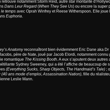
n retrouve notamment Storm Reid, autre star montante d’Hollyw
ans
Dans Leur Regard
(
When They See Us
) ou encore la super
 le temps
avec Oprah Winfrey et Reese Witherspoon. Elle joue l
ans
Euphoria
.
ey’s Anatomy
reconnaîtront bien évidemment Eric Dane aka Dr
 Jacobs, père de Nate, joué par Jacob Elordi, notamment connu 
ie romantique
The Kissing Booth
. A eux s’ajoutent deux autres 
pétillante Sydney Sweeney, qui a été l’affiche de beaucoup de s
ées
(Everything Sucks, Sharp Objects, The Handmaid’s Tale)
; 
w
(40 ans mode d’emploi, Assassination Nation)
, fille du réalis
dienne Leslie Mann.