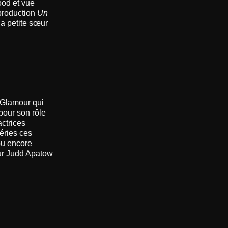
ood et vue
 production
Un
a petite sœur
 Glamour qui
pour son rôle
actrices
éries ces
ou encore
teur Judd Apatow