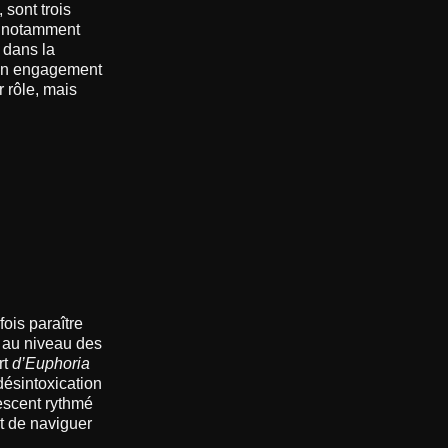
 sont trois
a notamment
 dans la
son engagement
r rôle, mais
ois paraître
t au niveau des
rt
d’Euphoria
désintoxication
escent rythmé
nt de naviguer