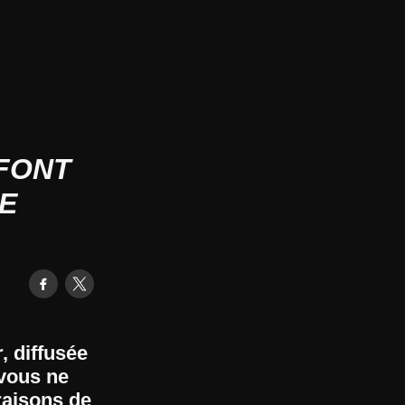
 FONT
IE
, diffusée
 vous ne
raisons de