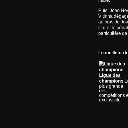
l'acte.
Puis, Joao Nev
Vitinha dégagea
au bras de Joa
claire, le péna
particulière de
Le meilleur d
Ligue des
champions
L
plus grande
des
compétitions 
exclusivité