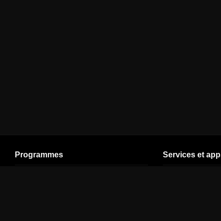
Programmes
Services et app
Cinéma
En direct (V5)
Plan de site
Séries
Ligue 1
Espace Client
SPORT
Ligue des
Assistance
champions