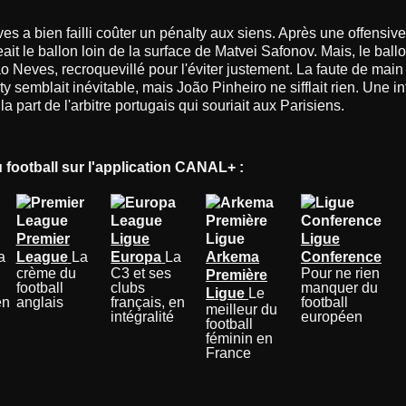
es a bien failli coûter un pénalty aux siens. Après une offensiv
it le ballon loin de la surface de Matvei Safonov. Mais, le ballo
o Neves, recroquevillé pour l'éviter justement. La faute de main
lty semblait inévitable, mais João Pinheiro ne sifflait rien. Une in
 la part de l'arbitre portugais qui souriait aux Parisiens.
u football sur l'application CANAL+ :
Premier
Ligue
Ligue
a
League
La
Europa
La
Arkema
Conference
crème du
C3 et ses
Pour ne rien
Première
football
clubs
manquer du
Ligue
Le
en
anglais
français, en
football
meilleur du
intégralité
européen
football
féminin en
France