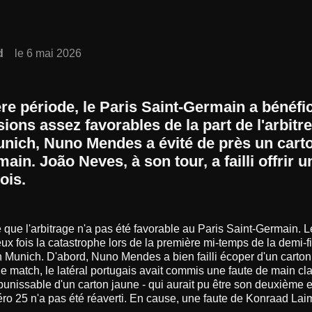
d
le 6 mai 2026
re période, le Paris Saint-Germain a bénéfic
ions assez favorables de la part de l'arbitr
nich, Nuno Mendes a évité de près un cart
ain. João Neves, à son tour, a failli offrir u
ois.
re que l'arbitrage n'a pas été favorable au Paris Saint-Germain. 
eux fois la catastrophe lors de la première mi-temps de la demi-f
 Munich. D'abord, Nuno Mendes a bien failli écoper d'un carton 
e match, le latéral portugais avait commis une faute de main cla
nissable d'un carton jaune - qui aurait pu être son deuxième et
éro 25 n'a pas été réaverti. En cause, une faute de Konraad Lai