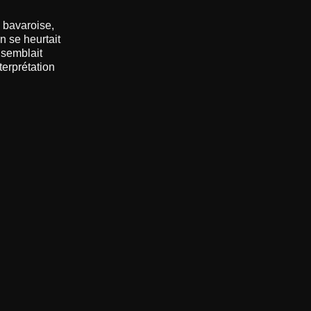
e bavaroise,
n se heurtait
 semblait
terprétation