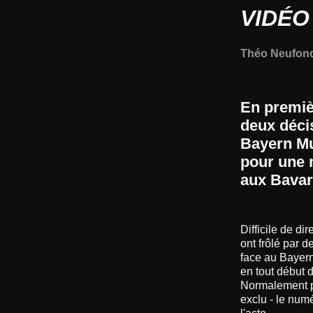
VIDÉO
Théo Neufon
En premiè
deux décis
Bayern Mu
pour une m
aux Bavar
Difficile de di
ont frôlé par d
face au Bayern
en tout début d
Normalement pu
exclu - le num