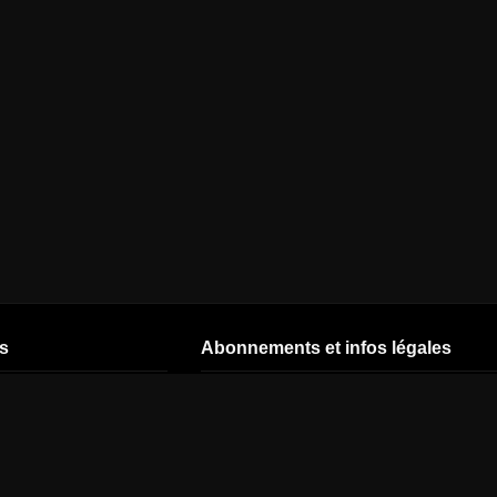
s
Abonnements et infos légales
CSTAR
Nos offres
Start by CANAL
CNEWS
Offres - 26 ans
TNT CANAL
READY
CINÉ+ OCS
Offres avec
abonnement
J'ai un code