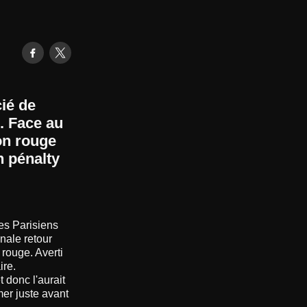
ié de
e. Face au
on rouge
n pénalty
Les Parisiens
inale retour
rouge. Averti
ire.
 donc l'aurait
mer juste avant