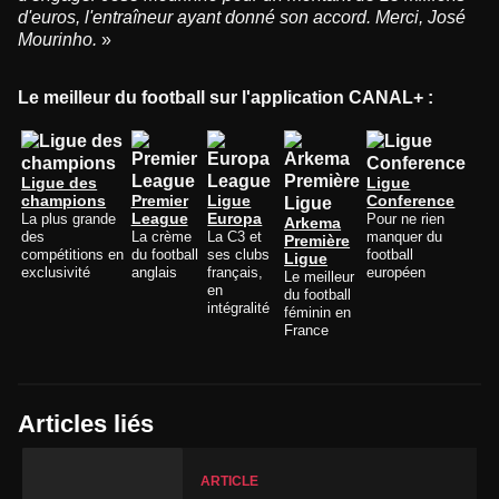
d'euros, l'entraîneur ayant donné son accord. Merci, José
Mourinho.
»
Le meilleur du football sur l'application CANAL+ :
Ligue des
Ligue
champions
Premier
Ligue
Conference
La plus grande
League
Europa
Pour ne rien
Arkema
des
La crème
La C3 et
manquer du
Première
compétitions en
du football
ses clubs
football
Ligue
exclusivité
anglais
français,
européen
Le meilleur
en
du football
intégralité
féminin en
France
Articles liés
ARTICLE