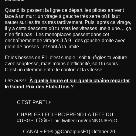
Quand ils passent la ligne de départ, les pilotes arrivent
face à un mur : un virage à gauche très serré où il faut
sauter sur les freins très tardivement. Puis, après ce virage,
il y a cette descente où tu mets les vitesses une à une… ça
n’en finit pas ! Les monoplaces passent dans cet
enchaînement de virages 3 à 9 - des gauche-droite avec
plein de bosses - et sont à la limite.
Et les bosses en F1, c’est simple : soit tu règles ta voiture
avec souplesse, mais moins d’efficacité, soit tu subis.
C’est un dilemme entre le confort et la vitesse.
Lire aussi :
À quelle heure et sur quelle chaîne regarder
le Grand Prix des États-Unis ?
C'EST PARTI ⚡️
CHARLES LECLERC PREND LA TÊTE DU
#USGP
🇺🇸
#F1
pic.twitter.com/noNNGJ8PqO
— CANAL+ F1® (@CanalplusF1)
October 20,