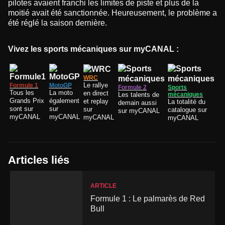
pilotes avaient franchi les limites de piste et plus de la
moitié avait été sanctionnée. Heureusement, le problème a
été réglé la saison dernière.
Vivez les sports mécaniques sur myCANAL :
WRC
Le rallye
Formule 1
MotoGP
Formule 2
Sports
Tous les
La moto
en direct
Les talents de
mécaniques
Grands Prix
également
et replay
La totalité du
demain aussi
sont sur
sur
sur
catalogue sur
sur myCANAL
myCANAL
myCANAL
myCANAL
myCANAL
Articles liés
ARTICLE
Formule 1 : Le palmarès de Red
Bull