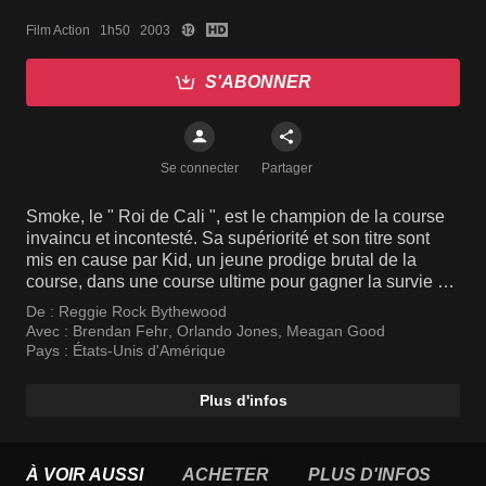
Film Action   1h50   2003
S'ABONNER
Se connecter
Partager
Smoke, le " Roi de Cali ", est le champion de la course
invaincu et incontesté. Sa supériorité et son titre sont
mis en cause par Kid, un jeune prodige brutal de la
course, dans une course ultime pour gagner la survie du
plus rapide.
De :
Reggie Rock Bythewood
Avec :
Brendan Fehr
,
Orlando Jones
,
Meagan Good
Pays :
États-Unis d'Amérique
Plus d'infos
À VOIR AUSSI
ACHETER
PLUS D'INFOS