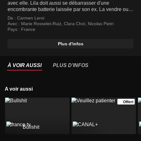
avec elle. Lila doit aussi se débarrasser d'une
encombrante batterie laissée par son ex. La vendre ou
la donner, la donner à qui et comment? Agathe et Lila en
De :
Carmen Leroi
débattent. Lila décide de faire un geste généreux en la
Avec :
Marie Rosselet-Ruiz
,
Clara Choï
,
Nicolas Pietri
donnant sur une plateforme en ligne mais ce don
Pays :
France
l'amène vers des aventures qu'elle n'aurait pas
soupçonnées.
Plus d'infos
À VOIR AUSSI
PLUS D'INFOS
A voir aussi
Offert
Bullshit