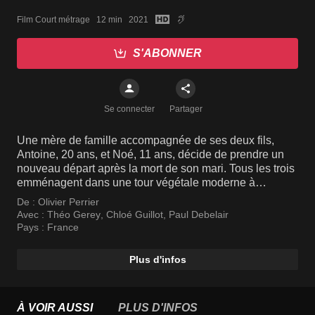
Film Court métrage   12 min   2021
S'ABONNER
Se connecter
Partager
Une mère de famille accompagnée de ses deux fils,
Antoine, 20 ans, et Noé, 11 ans, décide de prendre un
nouveau départ après la mort de son mari. Tous les trois
emménagent dans une tour végétale moderne à
l’architecture durable mêlant concept innovant et
De :
Olivier Perrier
organisation solidaire.
Avec :
Théo Gerey
,
Chloé Guillot
,
Paul Debelair
Pays :
France
Plus d'infos
À VOIR AUSSI
PLUS D'INFOS