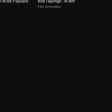
e et les Paysans
Bob l'éponge : le film
Film Animation