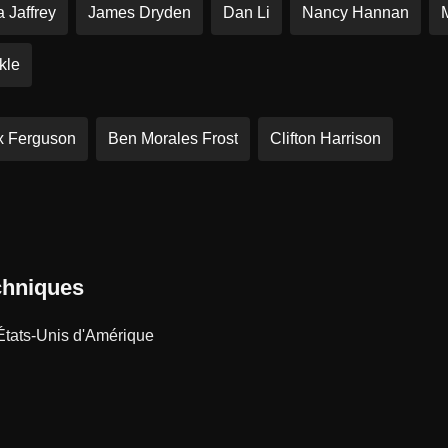
 Jaffrey
James Dryden
Dan Li
Nancy Hannan
kle
x Ferguson
Ben Morales Frost
Clifton Harrison
chniques
tats-Unis d'Amérique