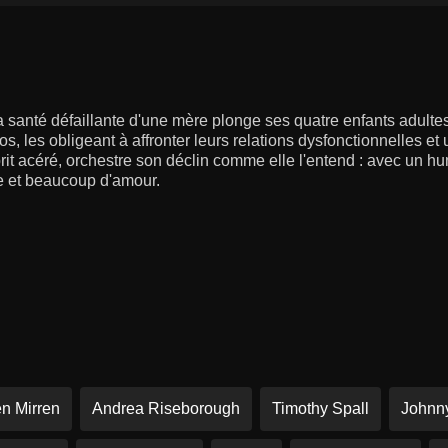
a santé défaillante d'une mère plonge ses quatre enfants adultes
s, les obligeant à affronter leurs relations dysfonctionnelles et
prit acéré, orchestre son déclin comme elle l'entend : avec un 
e et beaucoup d'amour.
n Mirren
Andrea Riseborough
Timothy Spall
Johnn