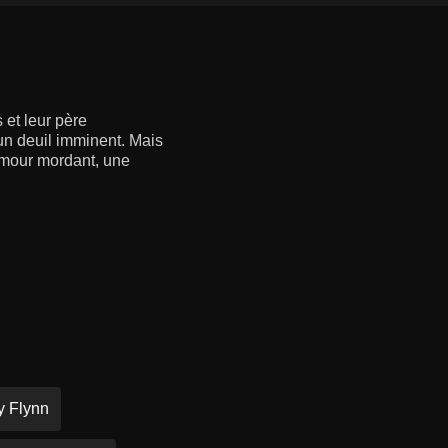
 et leur père
 un deuil imminent. Mais
humour mordant, une
y Flynn