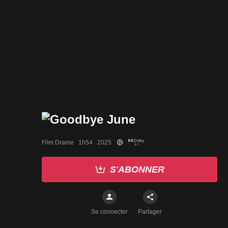
Film Drame   1h54   2025
S'ABONNER
Se connecter
Partager