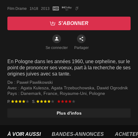
Film Drame   1h18   2013
S'ABONNER
Se connecter
Partager
En Pologne dans les années 1960, une orpheline, sur le
point de prononcer ses voeux, part à la recherche de ses
origines juives avec sa tante.
De :
Paweł Pawlikowski
Avec :
Agata Kulesza
,
Agata Trzebuchowska
,
Dawid Ogrodnik
Pays :
Danemark
,
France
,
Royaume-Uni
,
Pologne
P.
S.
Plus d'infos
À VOIR AUSSI
BANDES-ANNONCES
ACHETE