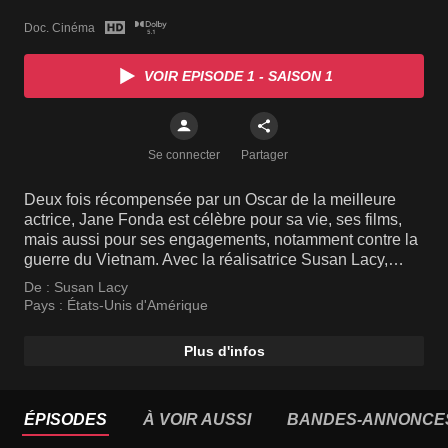
Doc. Cinéma
VOIR EPISODE 1 - SAISON 1
Se connecter
Partager
Deux fois récompensée par un Oscar de la meilleure
actrice, Jane Fonda est célèbre pour sa vie, ses films,
mais aussi pour ses engagements, notamment contre la
guerre du Vietnam. Avec la réalisatrice Susan Lacy,
Jane Fonda se remémore aussi ses trois mariages, sa
De :
Susan Lacy
carrière au cinéma, mais aussi les moments difficiles de
Pays :
États-Unis d'Amérique
sa vie, comme le suicide de sa mère ou son long combat
contre la boulimie.
Plus d'infos
ÉPISODES
À VOIR AUSSI
BANDES-ANNONCE