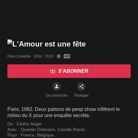
Film Comédie   1h54   2018
S'ABONNER
Se connecter
Partager
Paris, 1982. Deux patrons de peep show infiltrent le
milieu du X pour une enquête secrète.
De :
Cédric Anger
Avec :
Quentin Dolmaire
,
Camille Razat
,
Jesuthasan Antonythasan
Pays :
France
,
Belgique