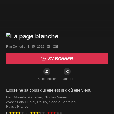
Film Comédie   1h35   2022
S'ABONNER
Se connecter
Partager
Éloïse ne sait plus qui elle est ni d'où elle vient.
De :
Murielle Magellan
,
Nicolas Vanier
Avec :
Lola Dubini
,
Doully
,
Saadia Bentaieb
Pays :
France
P.
S.