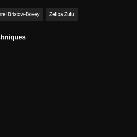
rrel Bristow-Bovey
Zelipa Zulu
chniques