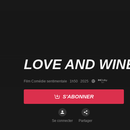
LOVE AND WIN
Film Comédie sentimentale   1h50   2025
S'ABONNER
Se connecter
Partager