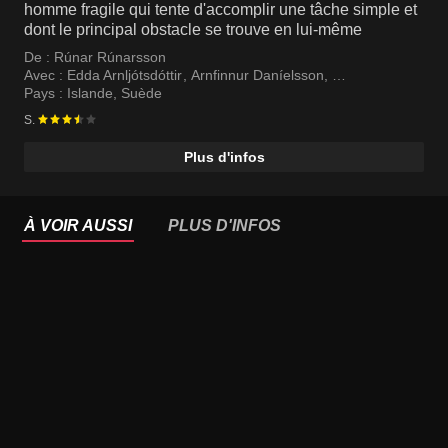
homme fragile qui tente d'accomplir une tâche simple et
dont le principal obstacle se trouve en lui-même
De :
Rúnar Rúnarsson
Avec :
Edda Arnljótsdóttir
,
Arnfinnur Daníelsson
,
Vigfús Þormar Gunnarsson
Pays :
Islande
,
Suède
S.
Plus d'infos
À VOIR AUSSI
PLUS D'INFOS