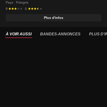
Bronislawa Horowitz Karakulska
Pays :
Pologne
P.
S.
Plus d'infos
À VOIR AUSSI
BANDES-ANNONCES
PLUS D'