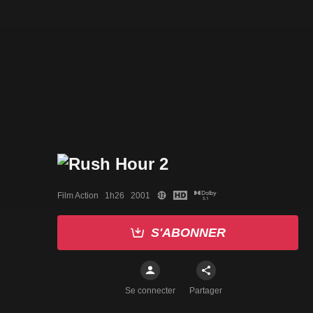
Film Action   1h26   2001
S'ABONNER
Se connecter
Partager