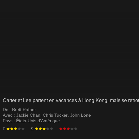
Carter et Lee partent en vacances à Hong Kong, mais se retr
De :
Brett Ratner
Avec :
Jackie Chan
,
Chris Tucker
,
John Lone
Pays :
États-Unis d'Amérique
P.
S.