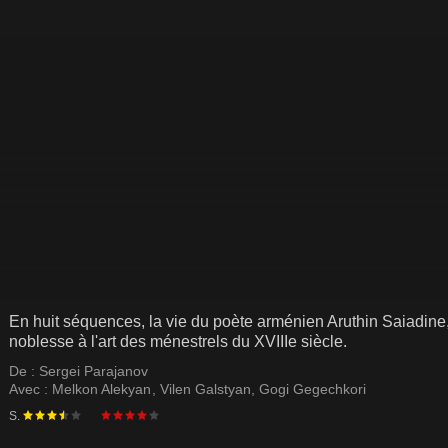
En huit séquences, la vie du poète arménien Aruthin Saiadine,
noblesse à l'art des ménestrels du XVIIIe siècle.
De :
Sergei Parajanov
Avec :
Melkon Alekyan
,
Vilen Galstyan
,
Gogi Gegechkori
S.