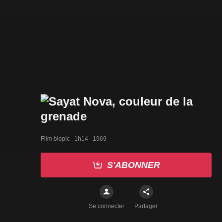
Film biopic   1h14   1969
S'ABONNER
Se connecter
Partager