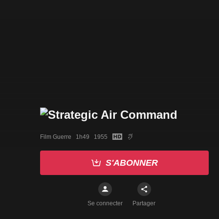
Film Guerre   1h49   1955
S'ABONNER
Se connecter
Partager