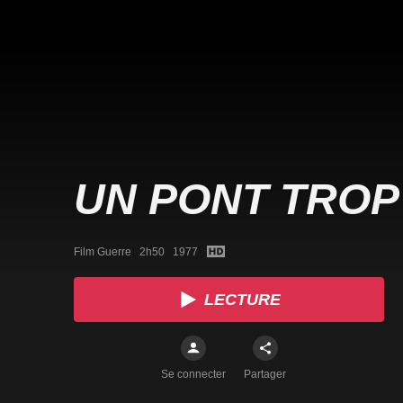
UN PONT TROP
Film Guerre   2h50   1977
LECTURE
Se connecter
Partager