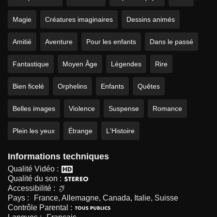
Magie
Créatures imaginaires
Dessins animés
Amitié
Aventure
Pour les enfants
Dans le passé
Fantastique
Moyen Âge
Légendes
Rire
Bien ficelé
Orphelins
Enfants
Quêtes
Belles images
Violence
Suspense
Romance
Plein les yeux
Étrange
L'Histoire
Informations techniques
Qualité Vidéo :
Qualité du son :
Accessibilité :
Pays :
France, Allemagne, Canada, Italie, Suisse
Contrôle Parental :