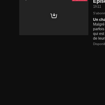
Epis
1h11
S'abonn
Un cha
Malgré
parfois
qui est
de leur
Disponi