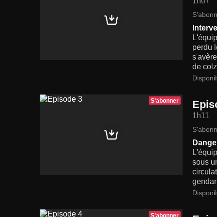
1h07
S'abonn
Interv
L'équip
perdu l
s'avère
de colz
Disponi
S'abonner
Epis
1h11
S'abonn
Danger
L'équip
sous un
circula
gendarm
Disponi
S'abonner