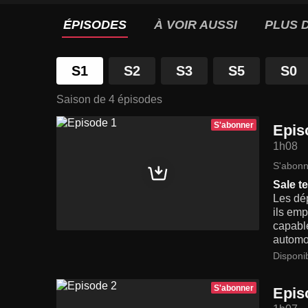
ÉPISODES
À VOIR AUSSI
PLUS D
S1
S2
S3
S5
S0
Saison de 4 épisodes
S'abonner
Epis
1h08
S'abonn
Sale t
Les dép
ils em
capable
automob
Disponi
S'abonner
Epis