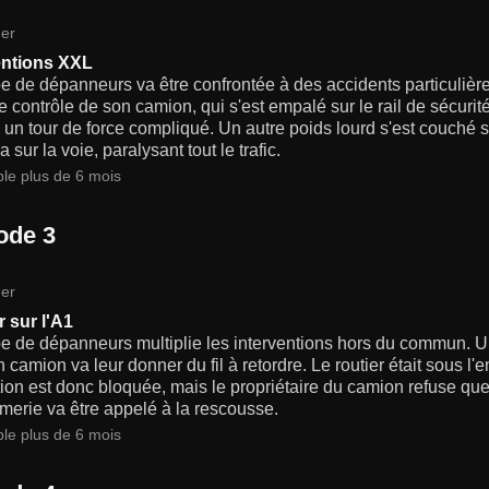
er
entions XXL
e de dépanneurs va être confrontée à des accidents particulière
e contrôle de son camion, qui s'est empalé sur le rail de sécurit
 un tour de force compliqué. Un autre poids lourd s'est couché s
a sur la voie, paralysant tout le trafic.
ble plus de 6 mois
ode 3
er
 sur l'A1
e de dépanneurs multiplie les interventions hors du commun. Un
 camion va leur donner du fil à retordre. Le routier était sous l'e
tion est donc bloquée, mais le propriétaire du camion refuse qu
erie va être appelé à la rescousse.
ble plus de 6 mois