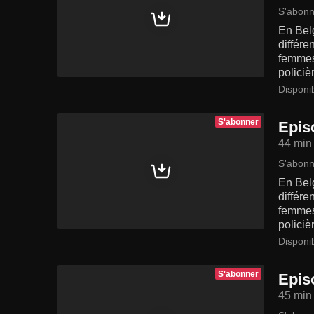
S'abonn
En Bel
différe
femmes 
policiè
Disponi
S'abonner
Epis
44 min
S'abonn
En Bel
différe
femmes 
policiè
Disponi
S'abonner
Epis
45 min