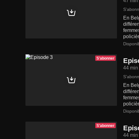
47 min
S'abonn
En Bel
différe
femmes 
policiè
Disponi
S'abonner
Epis
44 min
S'abonn
En Bel
différe
femmes 
policiè
Disponi
S'abonner
Epis
44 min