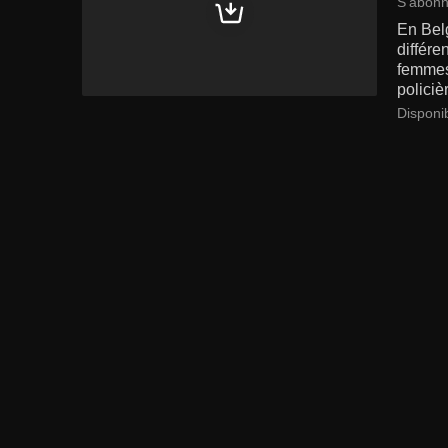
S'abonn
En Bel
différe
femmes 
policiè
Disponi