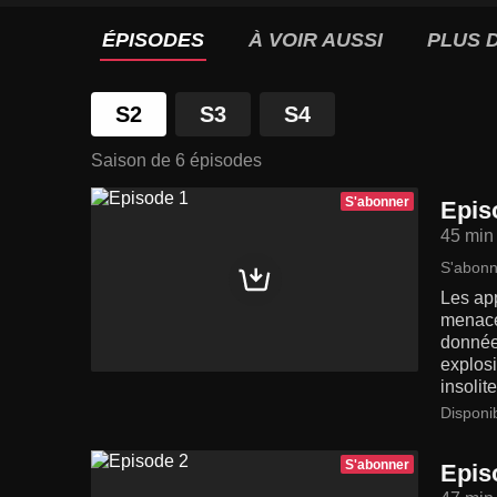
ÉPISODES
À VOIR AUSSI
PLUS D
S2
S3
S4
Saison de 6 épisodes
S'abonner
Epis
45 min
S'abonn
Les app
menace
données
explos
insolit
Disponi
S'abonner
Epis