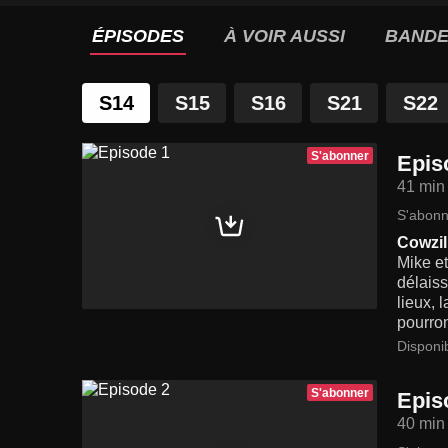
ÉPISODES
À VOIR AUSSI
BANDE
S14
S15
S16
S21
S22
S'abonner
Epis
41 min
S'abonn
Cowzil
Mike et
délaiss
lieux, 
pourron
Disponi
S'abonner
Epis
40 min