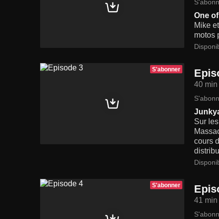
S'abonn
One of
Mike et
motos p
Disponi
S'abonner
Epis
40 min
S'abonn
Junky
Sur les
Massach
cours d
distrib
Disponi
S'abonner
Epis
41 min
S'abonn