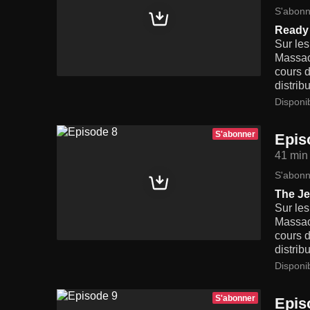
S'abonn
Ready 
Sur les
Massach
cours d
distrib
Disponi
S'abonner
Epis
41 min
S'abonn
The Je
Sur les
Massach
cours d
distrib
Disponi
S'abonner
Epis