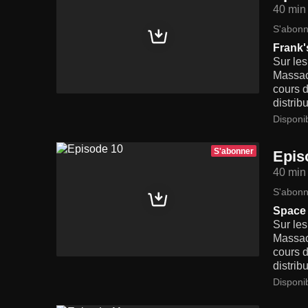
40 min
S'abonn
Frank's
Sur les
Massach
cours d
distrib
Disponi
S'abonner
Epis
40 min
S'abonn
Space
Sur les
Massach
cours d
distrib
Disponi