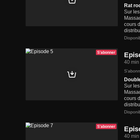
Rat rod
Sur les
Massach
cours d
distrib
Disponi
S'abonner
Epis
40 min
S'abonn
Double
Sur les
Massach
cours d
distrib
Disponi
S'abonner
Epis
40 min