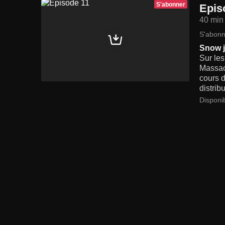
S'abonner
Epis
40 min
S'abonn
Snow 
Sur les
Massach
cours d
distrib
Disponi