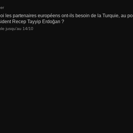
er
i les partenaires européens ont-ils besoin de la Turquie, au poi
sident Recep Tayyip Erdoğan ?
ble jusqu'au 14/10