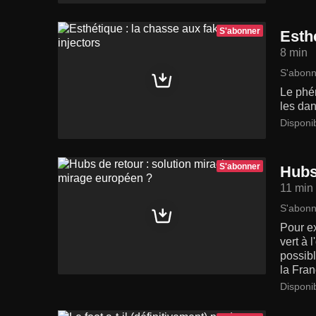
S'abonner
Esthé
8 min
S'abonn
Le phén
les da
Disponi
S'abonner
Hubs
11 min
S'abonn
Pour ex
vert à 
possib
la Fran
Disponi