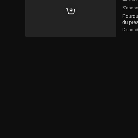
S'abonn
Pourquo
du pré
Disponi