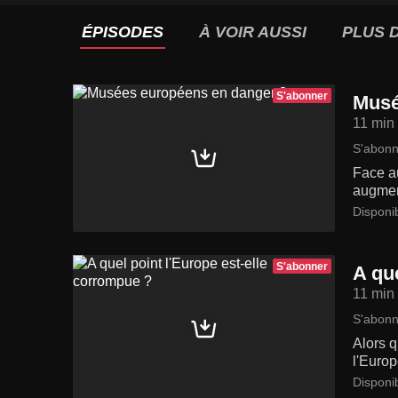
ÉPISODES
À VOIR AUSSI
PLUS D
S'abonner
Musé
11 min
S'abonn
Face au
augment
Disponi
S'abonner
A qu
11 min
S'abonn
Alors q
l'Euro
Disponi