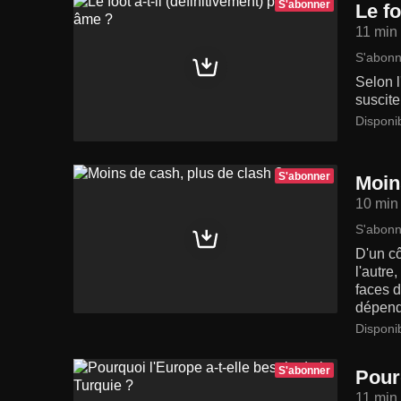
S'abonner
Le fo
11 min
S'abonn
Selon l
suscite
Disponi
S'abonner
Moin
10 min
S'abonn
D'un cô
l'autre
faces 
dépend
Disponi
S'abonner
Pourq
11 min