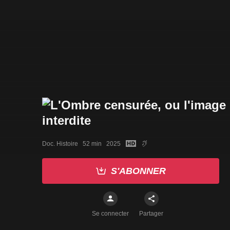
Doc. Histoire   52 min   2025
S'ABONNER
Se connecter
Partager