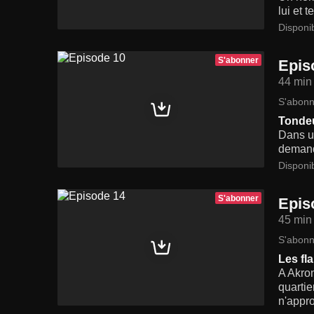
lui et 
Disponi
S'abonner
Epis
44 min
S'abonn
Tondeu
Dans un
demande
Disponi
S'abonner
Epis
45 min
S'abonn
Les fl
A Akron
quartie
n'appro