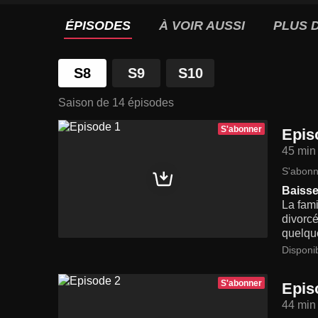
ÉPISODES
À VOIR AUSSI
PLUS D
S8
S9
S10
Saison de 14 épisodes
S'abonner
Epis
45 min
S'abonn
Baisse
La fami
divorcé
quelque
Disponi
S'abonner
Epis
44 min