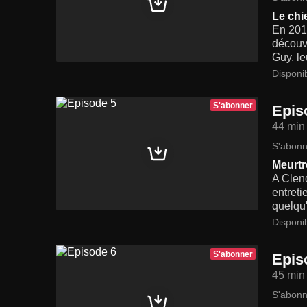
Le chi
En 2012
découvr
Guy, le
Disponi
S'abonner
Epis
44 min
S'abonn
Meurtr
A Clen
entreti
quelqu'
Disponi
S'abonner
Epis
45 min
S'abonn