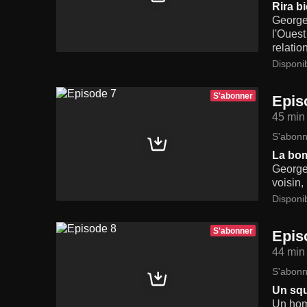
Rira b
George 
l'Ouest
relatio
Disponi
S'abonner
Epis
45 min
S'abonn
La bom
George 
voisin,
Disponi
S'abonner
Epis
44 min
S'abonn
Un squ
Un homm