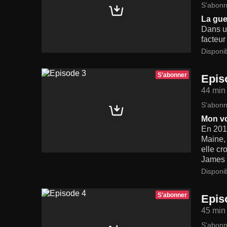
S'abonn
La gue
Dans un
facteur
Disponi
S'abonner
Epis
44 min
S'abonn
Mon vo
En 201
Maine,
elle cr
James P
Disponi
S'abonner
Epis
45 min
S'abonn