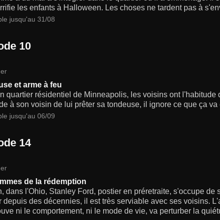
terrifie les enfants à Halloween. Les choses ne tardent pas à s'e
ble jusqu'au 31/08
ode 10
er
se et arme à feu
 quartier résidentiel de Minneapolis, les voisins ont l'habitude
 à son voisin de lui prêter sa tondeuse, il ignore ce que ça va 
ble jusqu'au 06/09
ode 14
er
ammes de la rédemption
, dans l'Ohio, Stanley Ford, postier en préretraite, s'occupe de
r depuis des décennies, il est très serviable avec ses voisins. L'
uve ni le comportement, ni le mode de vie, va perturber la quiét