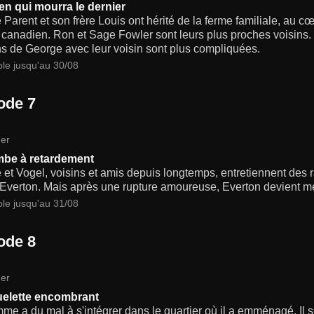
ien qui mourra le dernier
Parent et son frère Louis ont hérité de la ferme familiale, au
 canadien. Ron et Sage Fowler sont leurs plus proches voisins. 
ns de George avec leur voisin sont plus compliquées.
ble jusqu'au 30/08
ode 7
er
be à retardement
et Vogel, voisins et amis depuis longtemps, entretiennent des 
 Everton. Mais après une rupture amoureuse, Everton devient méf
ble jusqu'au 31/08
ode 8
er
elette encombrant
e a du mal à s'intégrer dans le quartier où il a emménagé. Il s