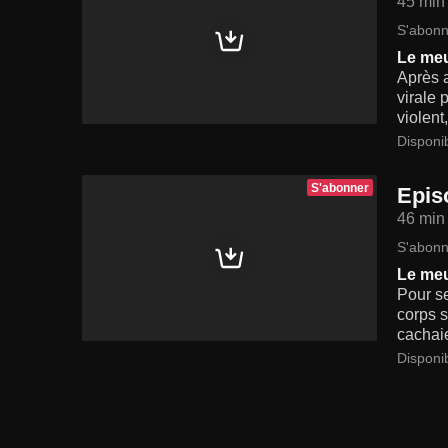
45 min
S'abonn
Le meu
Après 
virale 
violent,
Disponi
S'abonner
Epis
46 min
S'abonn
Le meu
Pour se
corps s
cachaie
Disponi