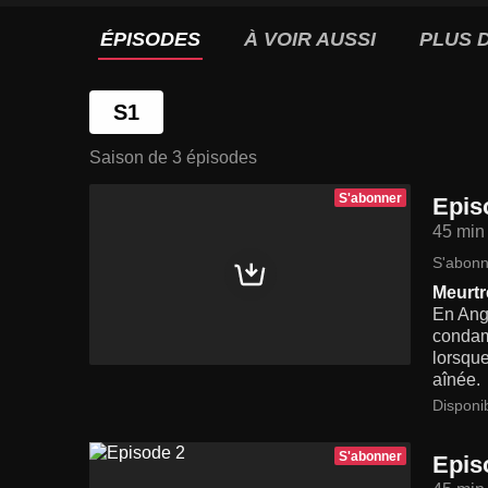
ÉPISODES
À VOIR AUSSI
PLUS D
S1
Saison de 3 épisodes
S'abonner
Epis
45 min
S'abonn
Meurtr
En Angl
condam
lorsque
aînée.
Disponi
S'abonner
Epis