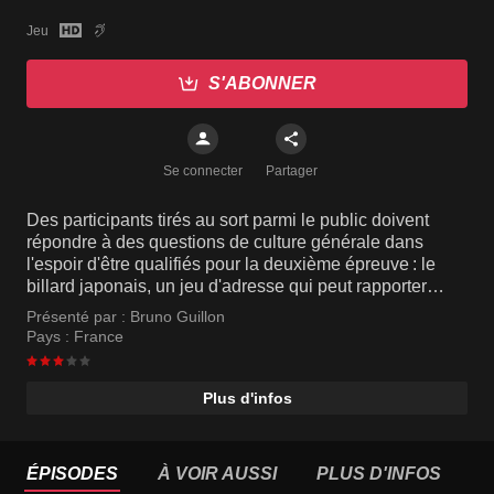
Jeu
S'ABONNER
Se connecter
Partager
Des participants tirés au sort parmi le public doivent
répondre à des questions de culture générale dans
l'espoir d'être qualifiés pour la deuxième épreuve : le
billard japonais, un jeu d'adresse qui peut rapporter
cadeaux et argent. Les candidats qui perdent leur duel
Présenté par :
Bruno Guillon
de culture générale réintègrent le public et peuvent donc
Pays :
France
être à nouveau tirés au sort.
Plus d'infos
ÉPISODES
À VOIR AUSSI
PLUS D'INFOS