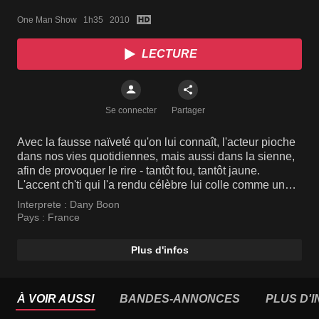
One Man Show   1h35   2010
LECTURE
Se connecter
Partager
Avec la fausse naïveté qu'on lui connaît, l'acteur pioche
dans nos vies quotidiennes, mais aussi dans la sienne,
afin de provoquer le rire - tantôt fou, tantôt jaune.
L'accent ch'ti qui l'a rendu célèbre lui colle comme un
gant et il se moque un peu de sa soudaine notoriété.
Interprete :
Dany Boon
L'attente à la poste, les péages, la disparition de
Pays :
France
Raymond Devos, les gros derrières et la fâcheuse
manie des serviettes antiseptiques sont passés à la
Plus d'infos
moulinette «boonesque». Il n'hésite pas, également, à
se mettre lui-même en scène, racontant dans un sketch
hilarant sa popularité actuelle, sa rencontre avec Will
Smith, les coulisses de «Bienvenue chez les Ch'tis» et
À VOIR AUSSI
BANDES-ANNONCES
PLUS D'
la réaction de sa maman face au succès du film.