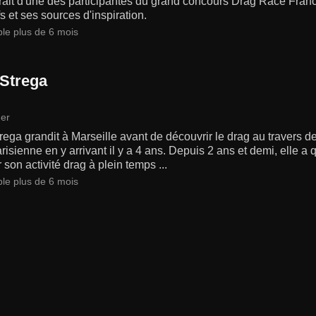
rait d'une des participantes du grand concours Drag Race Fran
fs et ses sources d'inspiration.
ble plus de 6 mois
 Strega
er
rega grandit à Marseille avant de découvrir le drag au travers 
risienne en y arrivant il y a 4 ans. Depuis 2 ans et demi, elle a
 son activité drag à plein temps ...
ble plus de 6 mois