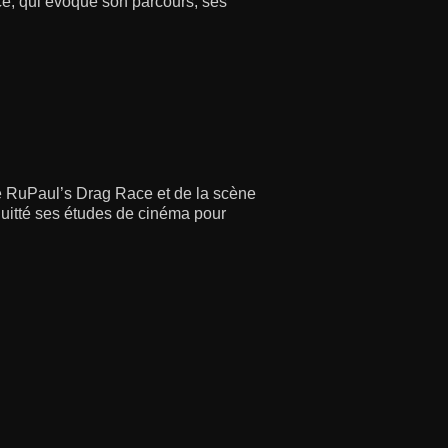
ce, qui évoque son parcours, ses
de RuPaul’s Drag Race et de la scène
 quitté ses études de cinéma pour