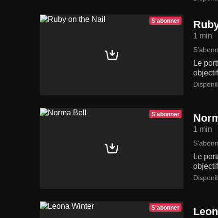
S'abonner
Ruby
1 min
S'abonn
Le port
objecti
Disponi
S'abonner
Norm
1 min
S'abonn
Le port
objecti
Disponi
S'abonner
Leon