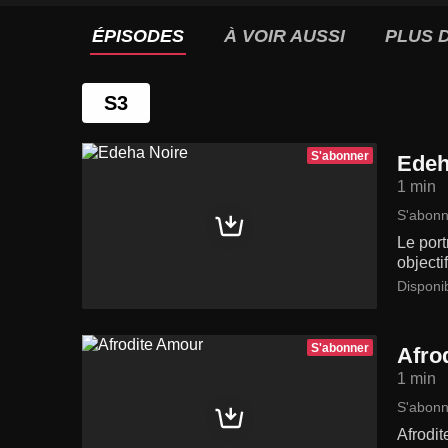
ÉPISODES
À VOIR AUSSI
PLUS D
S3
S'abonner
Edeh
1 min
S'abonn
Le port
objecti
Disponi
S'abonner
Afro
1 min
S'abonn
Afrodit