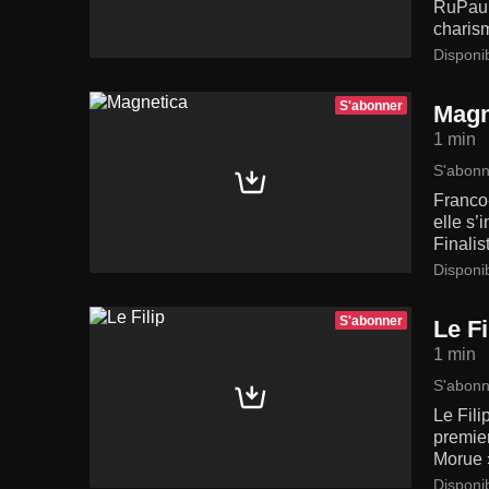
RuPaul'
charism
Disponi
S'abonner
Magn
1 min
S'abonn
Franco-
elle s’
Finalis
Disponi
S'abonner
Le Fi
1 min
S'abonn
Le Fili
premier
Morue »
Disponi