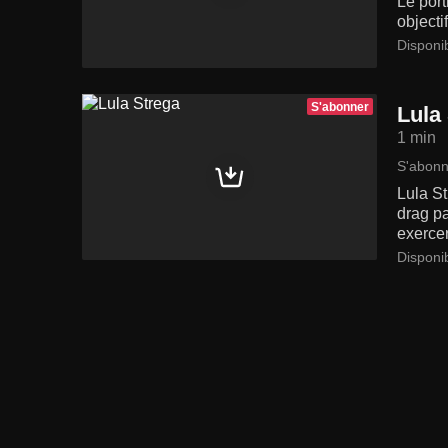
Le port
objecti
Disponi
S'abonner
Lula
1 min
S'abonn
Lula St
drag pa
exercer
Disponi