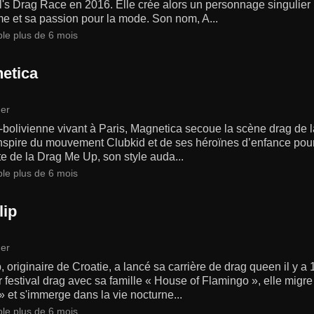
s Drag Race en 2016. Elle crée alors un personnage singulier mê
e et sa passion pour la mode. Son nom, A...
ble plus de 6 mois
etica
er
bolivienne vivant à Paris, Magnetica secoue la scène drag de l
inspire du mouvement Clubkid et de ses héroïnes d’enfance pour 
te de la Drag Me Up, son style auda...
ble plus de 6 mois
lip
er
p, originaire de Croatie, a lancé sa carrière de drag queen il y 
 festival drag avec sa famille « House of Flamingo », elle migre 
 et s'immerge dans la vie nocturne...
ble plus de 6 mois